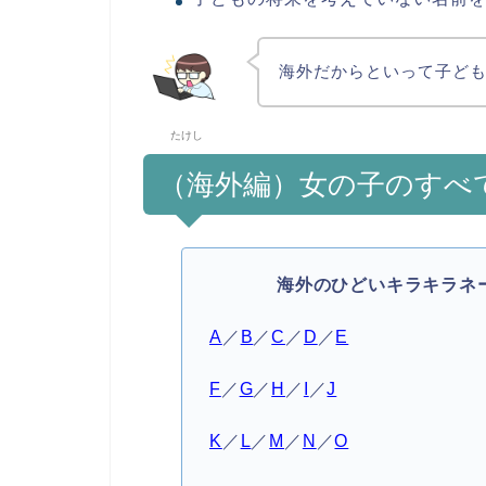
海外だからといって子ど
たけし
（海外編）女の子のすべ
海外のひどいキラキラネ
A
／
B
／
C
／
D
／
E
F
／
G
／
H
／
I
／
J
K
／
L
／
M
／
N
／
O