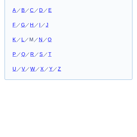
A
／
B
／
C
／
D
／
E
F
／
G
／
H
／
I
／
J
K
／
L
／M／
N
／
O
P
／
Q
／
R
／
S
／
T
U
／
V
／
W
／
X
／
Y
／
Z