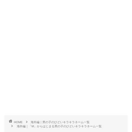
HOME
海外編｜男の子のひどいキラキラネーム一覧
海外編｜「M」からはじまる男の子のひどいキラキラネーム一覧