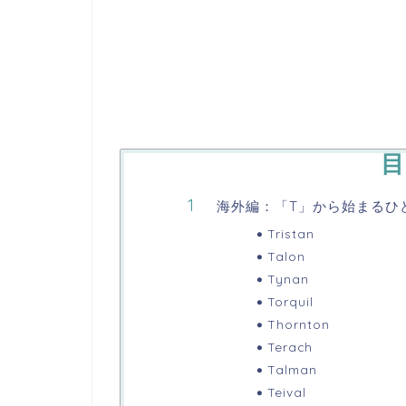
目
海外編：「T」から始まるひ
Tristan
Talon
Tynan
Torquil
Thornton
Terach
Talman
Teival